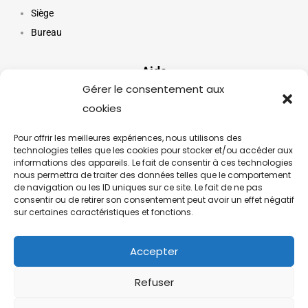
Siège
Bureau
Aide
Gérer le consentement aux
cookies
Mon compte
Paiement
Pour offrir les meilleures expériences, nous utilisons des
Service Client
technologies telles que les cookies pour stocker et/ou accéder aux
informations des appareils. Le fait de consentir à ces technologies
FAQ
nous permettra de traiter des données telles que le comportement
de navigation ou les ID uniques sur ce site. Le fait de ne pas
consentir ou de retirer son consentement peut avoir un effet négatif
Suivez notre actualité
sur certaines caractéristiques et fonctions.
Inscrivez-vous à notre newsletter pour suivre les dernières
tendances, nos collections, nos promos…
Accepter
Retrouvez-nous sur
Refuser