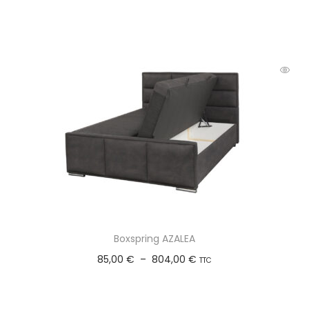
Choix des options
Boxspring AZALEA
85,00
€
–
804,00
€
TTC
Choix des options