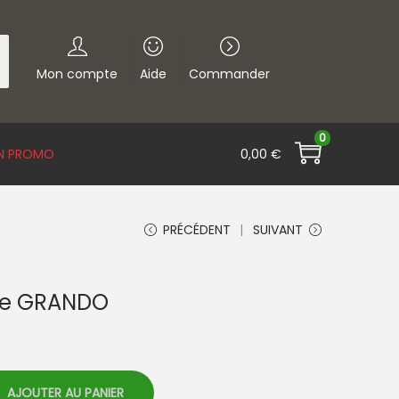
h
h
Mon compte
Aide
Commander
0
N PROMO
0,00
€
PRÉCÉDENT
SUIVANT
ine GRANDO
AJOUTER AU PANIER