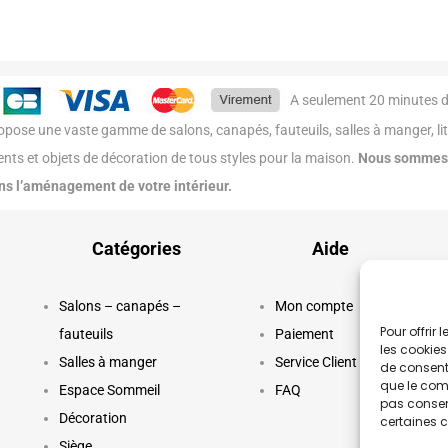
A seulement 20 minutes de 
pose une vaste gamme de salons, canapés, fauteuils, salles à manger, lit
ts et objets de décoration de tous styles pour la maison.
Nous sommes à
ans l’aménagement de votre intérieur.
Catégories
Aide
Ins
sui
Salons – canapés –
Mon compte
col
Pour offrir
fauteuils
Paiement
les cookies
Ret
Salles à manger
Service Client
de consenti
que le comp
Espace Sommeil
FAQ
pas consent
Décoration
certaines c
Siège