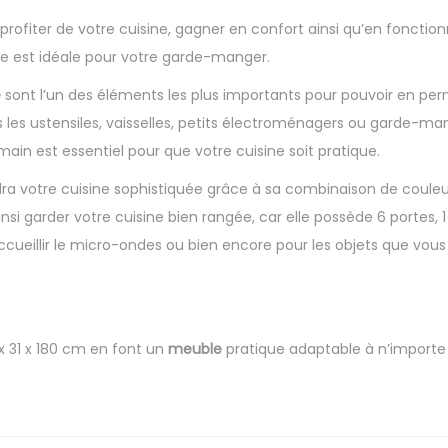
 profiter de votre cuisine, gagner en confort ainsi qu’en fonction
e est idéale pour votre garde-manger.
e
sont l’un des éléments les plus importants pour pouvoir en p
us les ustensiles, vaisselles, petits électroménagers ou garde-m
ain est essentiel pour que votre cuisine soit pratique.
ra votre cuisine sophistiquée grâce à sa combinaison de coule
nsi garder votre cuisine bien rangée, car elle possède 6 portes, 1
cueillir le micro-ondes ou bien encore pour les objets que vous 
x 31 x 180 cm en font un
meuble
pratique adaptable à n’importe 