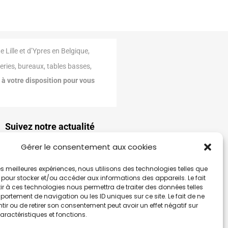
Lille et d’Ypres en Belgique,
eries, bureaux, tables basses,
 votre disposition pour vous
Suivez notre actualité
crivez-vous à notre newsletter pour
Gérer le consentement aux cookies
vre les dernières tendances, nos
lections, nos promos…
 les meilleures expériences, nous utilisons des technologies telles que
 pour stocker et/ou accéder aux informations des appareils. Le fait
rouvez-nous sur
r à ces technologies nous permettra de traiter des données telles
ortement de navigation ou les ID uniques sur ce site. Le fait de ne
ir ou de retirer son consentement peut avoir un effet négatif sur
aractéristiques et fonctions.