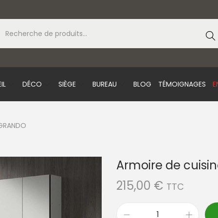
Rec
erc
e
IL
DÉCO
SIÈGE
BUREAU
BLOG
TÉMOIGNAGES
E
 GRANDO
Armoire de cuis
215,00
€
TTC